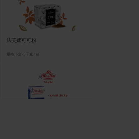
规格: 1盒×4千克 / 箱
法芙娜可可粉
规格: 6盒×3千克 / 箱
多焙乐蝴蝶形巧克力制品
规格: 6盒×171克（72片） / 箱
爱乐薇马斯卡波尼干酪（990克）