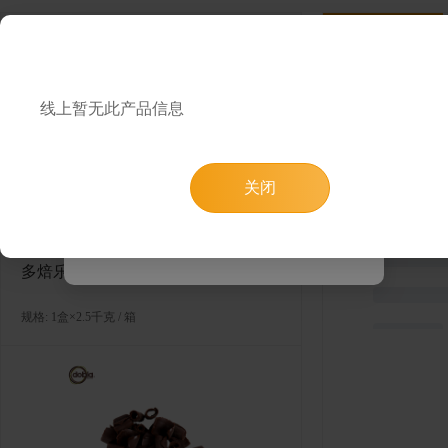
类似产品
产品详情
提示
为了提升您的浏览和购物体验，您可以通
品牌：
线上暂无此产品信息
过微信小程序“西诺迪斯尊享购”进行
保质期：0
访问，或者使用电脑端访问我们的网页
关闭
跳转小程序
知道了
多焙乐卷形刨花状黑巧克力
规格: 1盒×2.5千克 / 箱