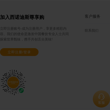
规格: 6个×990克 / 箱
客户服务
加入西诺迪斯尊享购
多焙乐迷你绿色树叶形巧克力
立即注册账号-成为注册用户，享更多精彩内
联系我们
容。我们的使命是激发中国餐饮专业人士共同
规格: 6盒×264克（576片） / 箱
探索世界甄味，携手共创舌尖美味!
立即注册/登录
蔻曼传统黄油块（脂肪含量82%）
规格: 4块×2.5千克 / 箱
多焙乐黄色星形巧克力
客服
规格: 6盒×304克（304片） / 箱