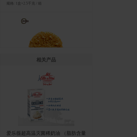
规格: 1盒×2.5千克 / 箱
相关产品
多焙乐金色薄片形巧克力制品
规格: 6盒×369克（486片） / 箱
爱乐薇超高温灭菌稀奶油 （脂肪含量