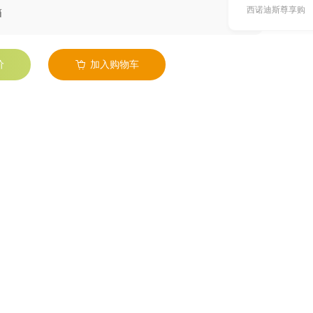
西诺迪斯尊享购
箱
价
加入购物车