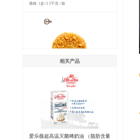
规格: 1盒×2.5千克 / 箱
相关产品
多焙乐金色薄片形巧克力制品
规格: 6盒×369克（486片） / 箱
爱乐薇超高温灭菌稀奶油 （脂肪含量