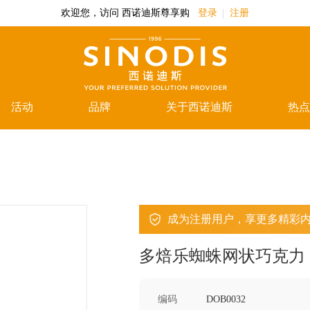
欢迎您，访问 西诺迪斯尊享购
登录
注册
活动
品牌
关于西诺迪斯
热点
成为注册用户，享更多精彩
多焙乐蜘蛛网状巧克力
编码
DOB0032