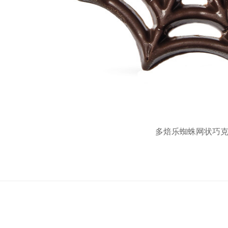
多焙乐蜘蛛网状巧