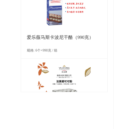
规格: 1盒×4千克 / 箱
爱乐薇马斯卡波尼干酪（990克）
规格: 6个×990克 / 箱
多焙乐迷你绿色树叶形巧克力
规格: 6盒×264克（576片） / 箱
法芙娜可可粉