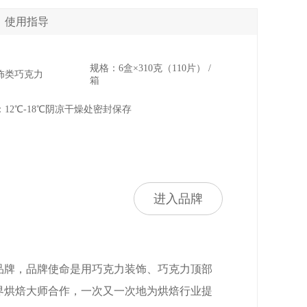
使用指导
规格：6盒×310克（110片） /
饰类巧克力
箱
12℃-18℃阴凉干燥处密封保存
进入品牌
片品牌，品牌使命是用巧克力装饰、巧克力顶部
界烘焙大师合作，一次又一次地为烘焙行业提