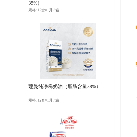
35%）
规格: 12盒×1升 / 箱
多焙乐矛形黑白混合巧克力
规格: 6盒×515克（490片） / 箱
蔻曼纯净稀奶油（脂肪含量38%）
规格: 12盒×1升 / 箱
多焙乐卷形白巧克力