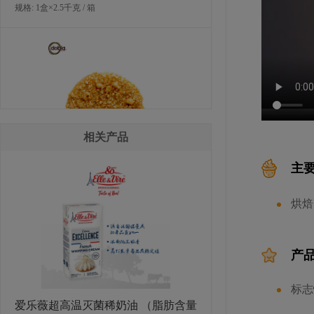
规格: 1盒×2.5千克 / 箱
相关产品
主
多焙乐金色薄片形巧克力制品
烘焙
规格: 6盒×369克（486片） / 箱
产
标志
爱乐薇超高温灭菌稀奶油 （脂肪含量