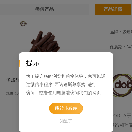
类似产品
产品详情
品牌：多焙
保质期：540
提示
为了提升您的浏览和购物体验，您可以通
多焙乐卷形刨花状黑巧克力
过微信小程序“西诺迪斯尊享购”进行
访问，或者使用电脑端访问我们的网页
规格: 1盒×2.5千克 / 箱
跳转小程序
DOBLA
知道了
装饰和巧