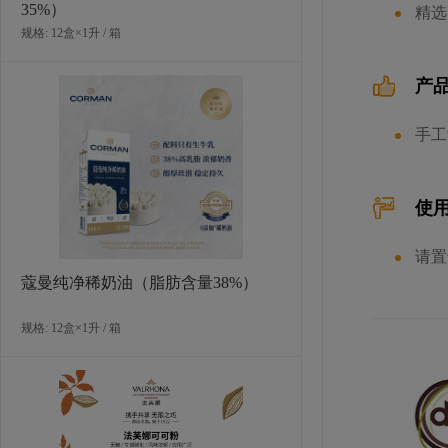
35%）
精选
规格: 12盒×1升 / 箱
产
多焙乐矛形黑白混合巧克力
手工
规格: 6盒×515克（490片） / 箱
使
请置
蔻曼纯净稀奶油（脂肪含量38%）
规格: 12盒×1升 / 箱
多焙乐迷你绿色树叶形巧克力