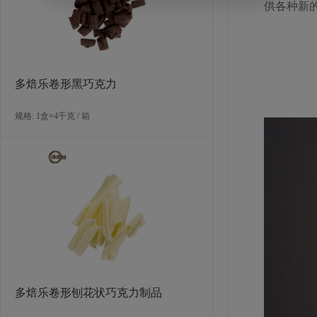
供各种新
都将为您
多焙乐卷形黑巧克力
规格: 1盒×4千克 / 箱
多焙乐卷形刨花状巧克力制品