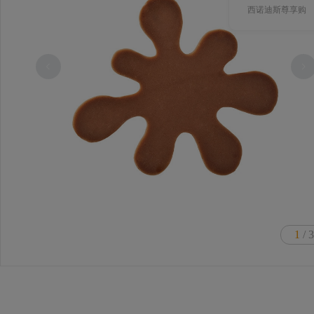
西诺迪斯尊享购
1
/ 3