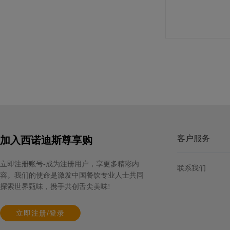
莱斯居尔黄油片（脂肪含量84%）
规格: 10片×1千克 / 箱
多焙乐三色混合珍珠形巧克力制品
客户服务
加入西诺迪斯尊享购
规格: 6盒×470克（312片） / 箱
立即注册账号-成为注册用户，享更多精彩内
联系我们
容。我们的使命是激发中国餐饮专业人士共同
探索世界甄味，携手共创舌尖美味!
立即注册/登录