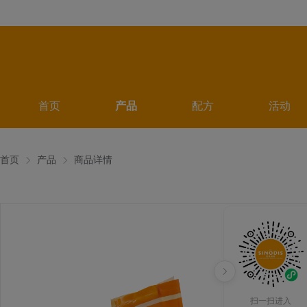
首页
产品
配方
活动
首页
产品
商品详情
扫一扫进入