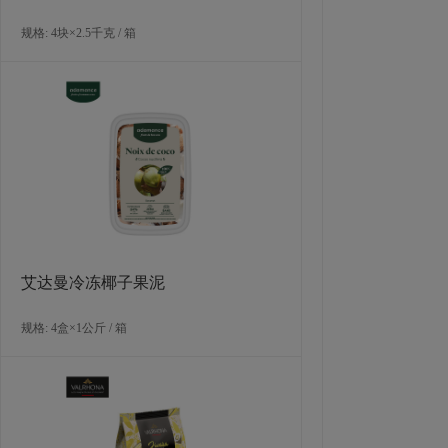
规格: 4块×2.5千克 / 箱
德之焙法式面包改良预拌粉 1kg
规格: 10袋×1千克 / 箱
艾达曼冷冻椰子果泥
规格: 4盒×1公斤 / 箱