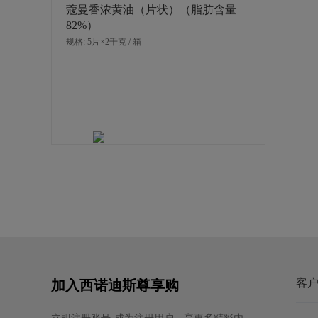
蔻曼香浓黄油（片状）（脂肪含量
82%）
规格: 5片×2千克 / 箱
爱乐薇马斯卡波尼干酪（990克）
规格: 6个×990克 / 箱
客
加入西诺迪斯尊享购