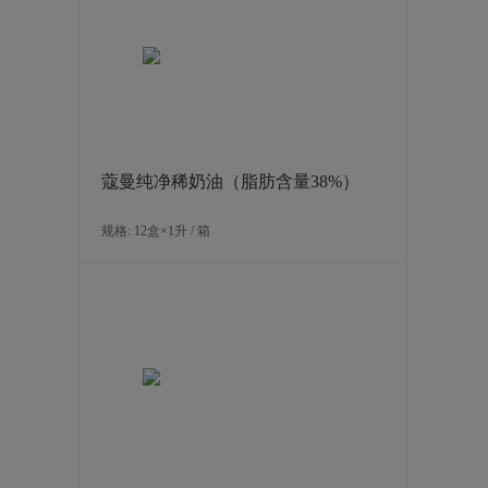
蔻曼纯净稀奶油（脂肪含量38%）
规格: 12盒×1升 / 箱