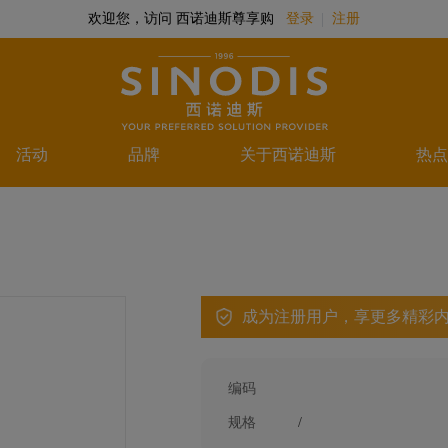
欢迎您，访问 西诺迪斯尊享购
登录
注册
活动
品牌
关于西诺迪斯
热点
成为注册用户，享更多精彩
编码
规格
/