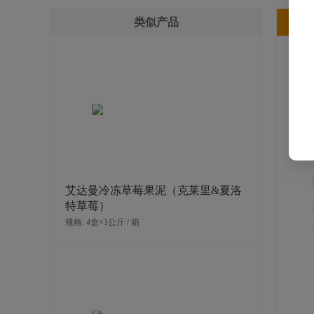
类似产品
产
艾达曼冷冻草莓果泥（克莱里&夏洛
特草莓）
规格: 4盒×1公斤 / 箱