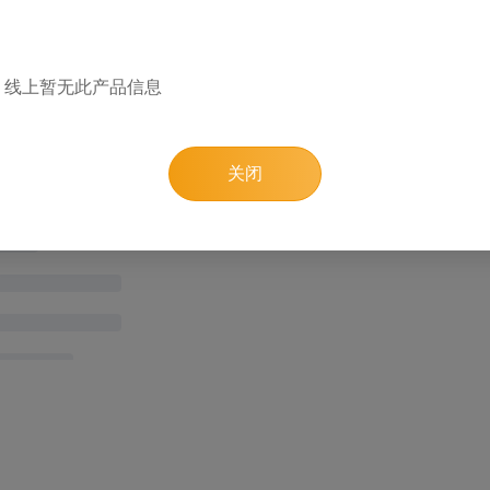
品详情
线上暂无此产品信息
品牌：
原产地：
品类：
保质期：0
产品编码：
贮存条件
关闭