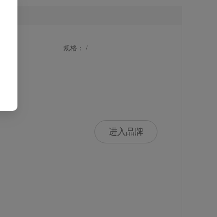
规格： /
：
进入品牌