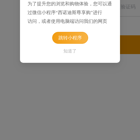
为了提升您的浏览和购物体验，您可以通
过微信小程序“西诺迪斯尊享购”进行
访问，或者使用电脑端访问我们的网页
跳转小程序
知道了