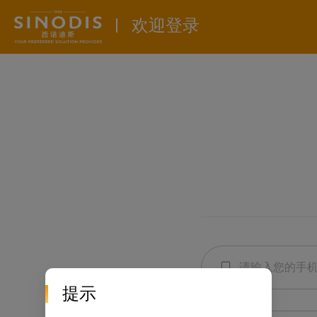
欢迎登录
提示