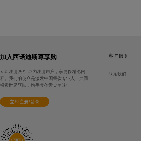
客户服务
加入西诺迪斯尊享购
立即注册账号-成为注册用户，享更多精彩内
联系我们
容。我们的使命是激发中国餐饮专业人士共同
探索世界甄味，携手共创舌尖美味!
立即注册/登录