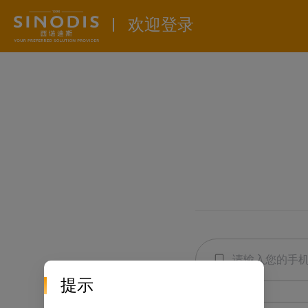
欢迎登录
提示