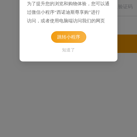
为了提升您的浏览和购物体验，您可以通
过微信小程序“西诺迪斯尊享购”进行
访问，或者使用电脑端访问我们的网页
跳转小程序
知道了