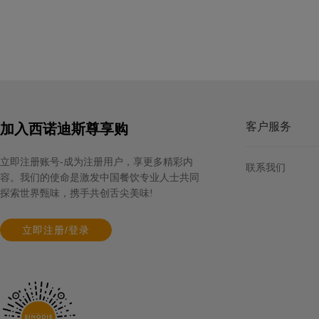
客户服务
加入西诺迪斯尊享购
立即注册账号-成为注册用户，享更多精彩内
联系我们
容。我们的使命是激发中国餐饮专业人士共同
探索世界甄味，携手共创舌尖美味!
立即注册/登录