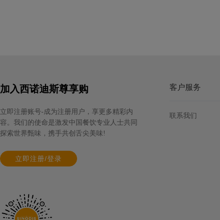
客户服务
加入西诺迪斯尊享购
立即注册账号-成为注册用户，享更多精彩内
联系我们
容。我们的使命是激发中国餐饮专业人士共同
探索世界甄味，携手共创舌尖美味!
立即注册/登录