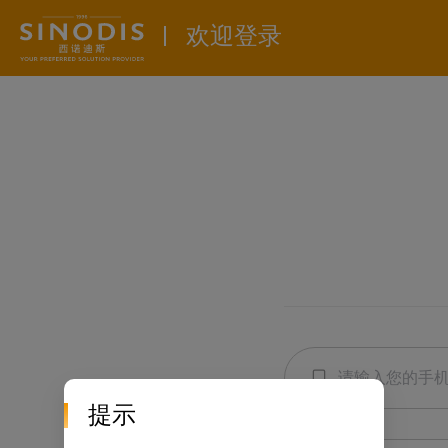
欢迎登录
提示