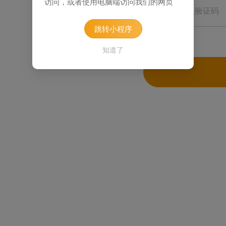
访问，或者使用电脑端访问我们的网页
跳转小程序
知道了