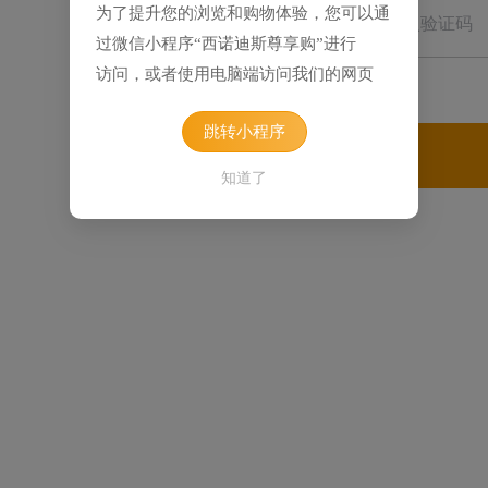
为了提升您的浏览和购物体验，您可以通
过微信小程序“西诺迪斯尊享购”进行
访问，或者使用电脑端访问我们的网页
跳转小程序
知道了