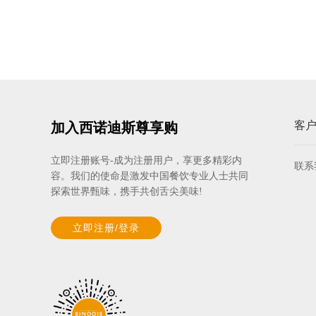
客
加入西诺迪斯尊享购
立即注册账号-成为注册用户，享更多精彩内
联系
容。我们的使命是激发中国餐饮专业人士共同
探索世界甄味，携手共创舌尖美味!
立即注册/登录