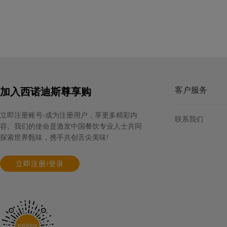
客户服务
加入西诺迪斯尊享购
立即注册账号-成为注册用户，享更多精彩内
联系我们
容。我们的使命是激发中国餐饮专业人士共同
探索世界甄味，携手共创舌尖美味!
立即注册/登录