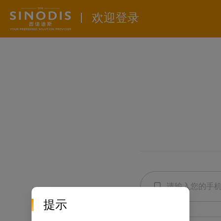
欢迎登录
提示