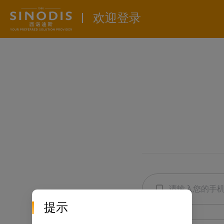
欢迎登录
提示