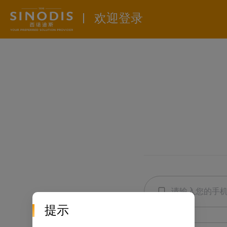
欢迎登录
提示