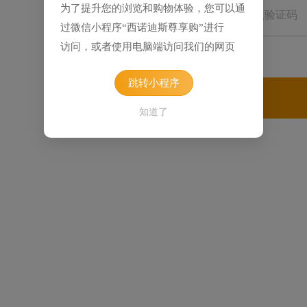
为了提升您的浏览和购物体验，您可以通
过微信小程序“西诺迪斯尊享购”进行
访问，或者使用电脑端访问我们的网页
跳转小程序
知道了